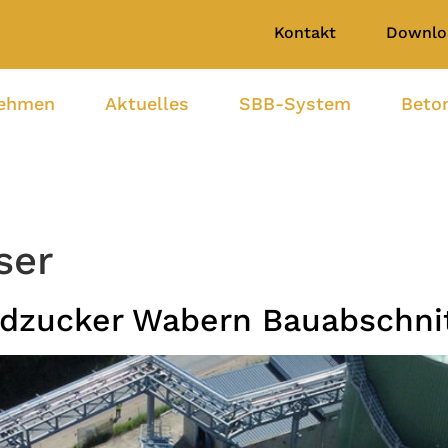
Kontakt
Downlo
nehmen
Aktuelles
SBB-System
Beto
ser
üdzucker Wabern Bauabschnit