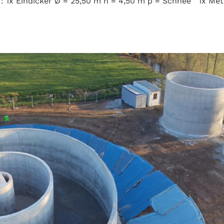
 1x Eindicker Ø = 25,50 m h = 4,50 m p = Schnee 1x Meth