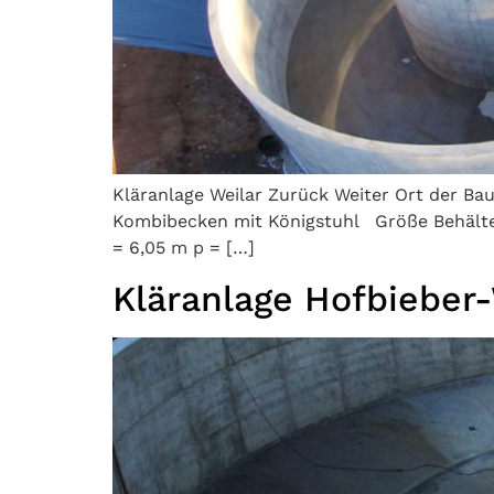
Kläranlage Weilar Zurück Weiter Ort der Ba
Kombibecken mit Königstuhl Größe Behälter
= 6,05 m p = […]
Kläranlage Hofbieber