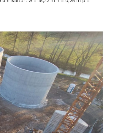
anreaktor: Ø = 16,72 m h = 0,25 m p =