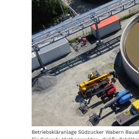
Betriebskläranlage Südzucker Wabern Bauabs