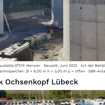
austelle:37574 Wenzen Bauzeit: Juni 2022 Art der Behä
ammspeicher: Ø = 6,00 m h = 3,00 m p = offen SBR-Anla
k Ochsenkopf Lübeck