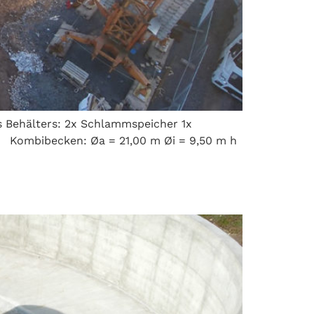
s Behälters: 2x Schlammspeicher 1x
n Kombibecken: Øa = 21,00 m Øi = 9,50 m h