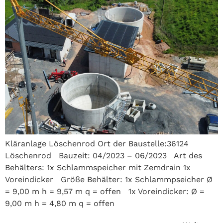
Kläranlage Löschenrod Ort der Baustelle:36124
Löschenrod Bauzeit: 04/2023 – 06/2023 Art des
Behälters: 1x Schlammspeicher mit Zemdrain 1x
Voreindicker Größe Behälter: 1x Schlammpseicher Ø
= 9,00 m h = 9,57 m q = offen 1x Voreindicker: Ø =
9,00 m h = 4,80 m q = offen