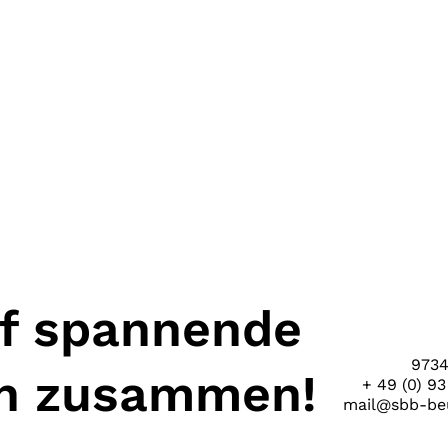
uf spannende
9734
en zusammen!
+ 49 (0) 93
mail@sbb-beu