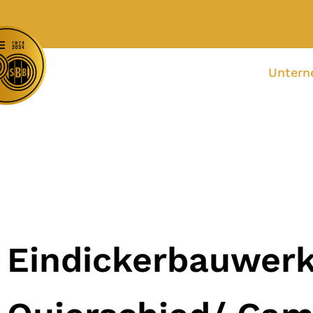
Unter
Eindickerbauwer