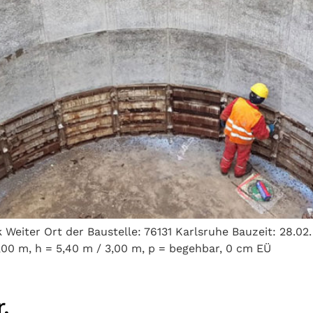
eiter Ort der Baustelle: 76131 Karlsruhe Bauzeit: 28.02. 
00 m, h = 5,40 m / 3,00 m, p = begehbar, 0 cm EÜ
.