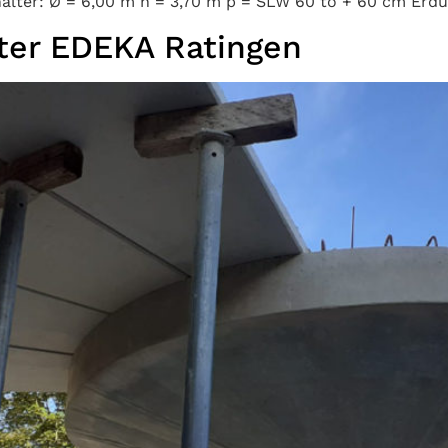
lter: Ø = 6,00 m h = 3,70 m p = SLW 60 to + 60 cm Erd
ter EDEKA Ratingen