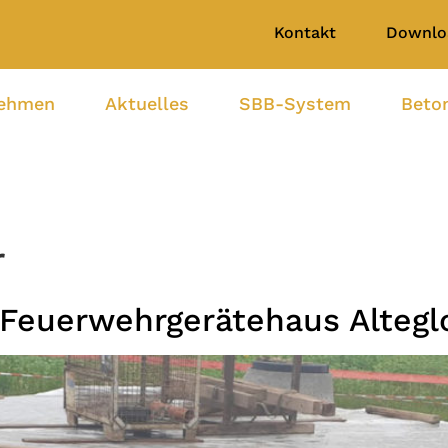
Kontakt
Downlo
nehmen
Aktuelles
SBB-System
Beto
r
Feuerwehrgerätehaus Altegl