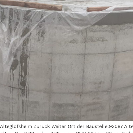
lteglofsheim Zurück Weiter Ort der Baustelle:93087 Alt