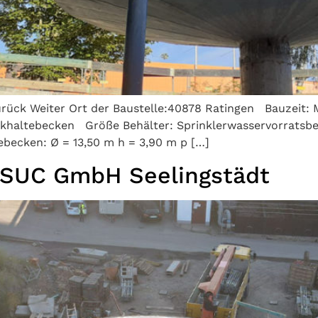
ück Weiter Ort der Baustelle:40878 Ratingen Bauzeit: M
ckhaltebecken Größe Behälter: Sprinklerwasservorratsbeh
ecken: Ø = 13,50 m h = 3,90 m p […]
 SUC GmbH Seelingstädt