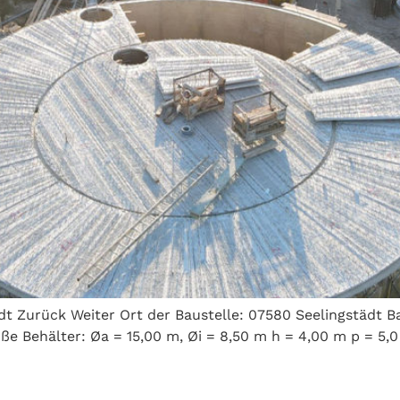
Zurück Weiter Ort der Baustelle: 07580 Seelingstädt Bau
ße Behälter: Øa = 15,00 m, Øi = 8,50 m h = 4,00 m p = 