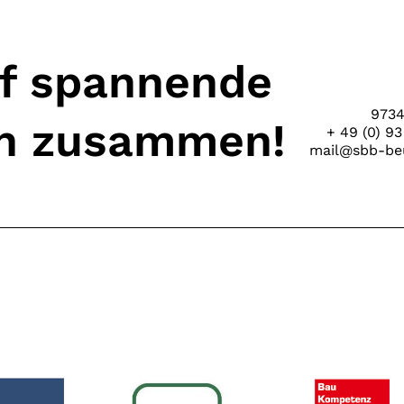
uf spannende
9734
en zusammen!
+ 49 (0) 93
mail@sbb-beu