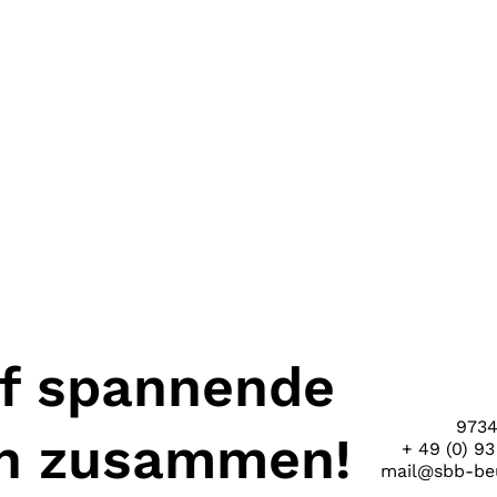
uf spannende
9734
en zusammen!
+ 49 (0) 93
mail@sbb-beu