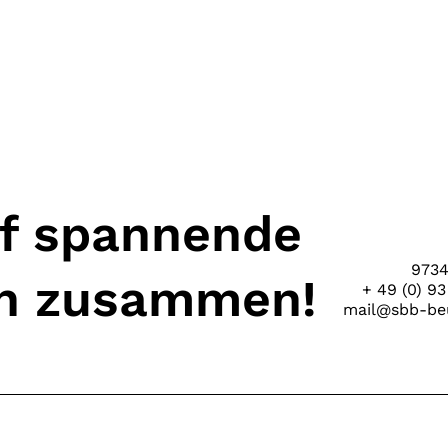
uf spannende
9734
en zusammen!
+ 49 (0) 93
mail@sbb-beu