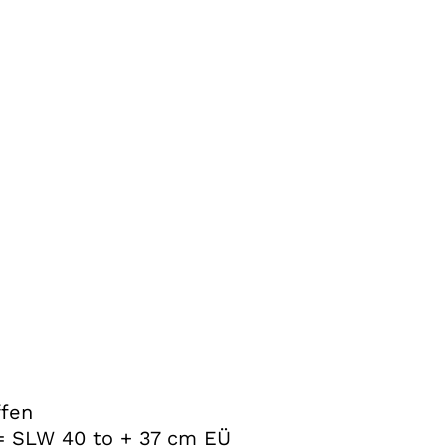
ffen
 = SLW 40 to + 37 cm EÜ