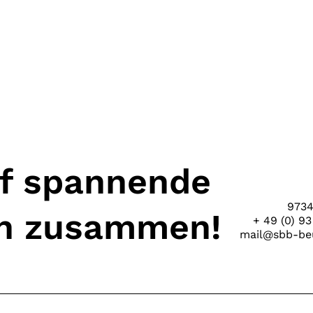
uf spannende
9734
en zusammen!
+ 49 (0) 93
mail@sbb-beu