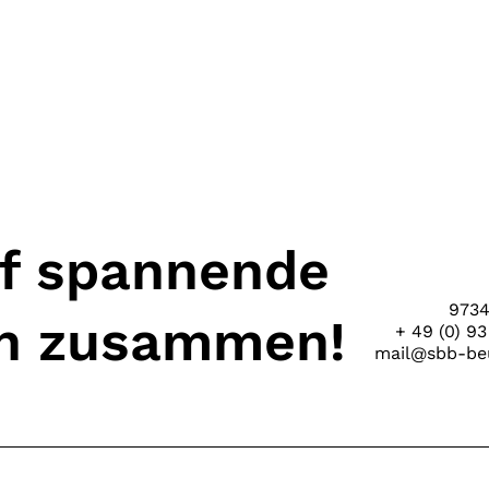
uf spannende
9734
en zusammen!
+ 49 (0) 93
mail@sbb-beu