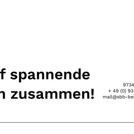
uf spannende
9734
en zusammen!
+ 49 (0) 93
mail@sbb-beu